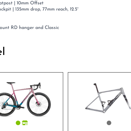
tpost | 10mm Offset
kpit | 135mm drop, 77mm reach, 12.5°
ount RD hanger and Classic
el