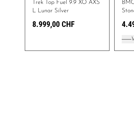
Trek Top Fuel 9.9 XO AXS
BMC 
L Lunar Silver
Ston
8.999,00 CHF
4.4
V