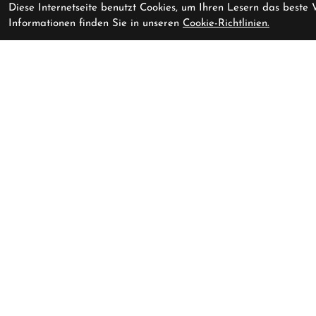
Diese Internetseite benutzt Cookies, um Ihren Lesern das beste
Informationen finden Sie in unseren
Cookie-Richtlinien.
BMC Teammachine R 01 MOD
Bitte erfragen Si
Carbon Black / Cool White 54
Kontakt
Shop
Baarerstr
Cycling Lounge AG
Baarerstrasse 47
Montag
6300 Zug
Dienstag
Schweiz
Mittwoch
+41 (0) 41 711 45 51
Donnerst
info@cycling-lounge.ch
Freitag