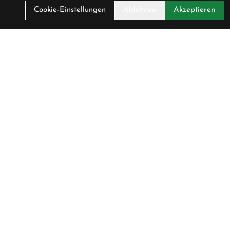
Cookie-Einstellungen
Ablehnen
Akzeptieren
Unser Unternehmen
Über Uns
sen
Kontakt
2:00
Datenschutz
:30
AGB
2:00
Impressum
:30