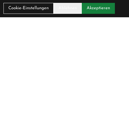
Cookie-Einstellungen
Ablehnen
Akzeptieren
Kontakt
Cycling Lounge AG
Baarerstrasse 47
6300 Zug
Schweiz
+41 (0) 41 711 45 51
info@cycling-lounge.ch