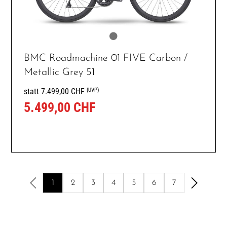
BMC Roadmachine 01 FIVE Carbon /
Metallic Grey 51
(UVP)
statt 7.499,00 CHF
5.499,00 CHF
1
2
3
4
5
6
7