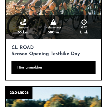
Strecke
Höhenmeter
GPX
65 km
580 m
Link
CL ROAD
Season Opening
Testbike Day
Hier anmelden
22.04.2026