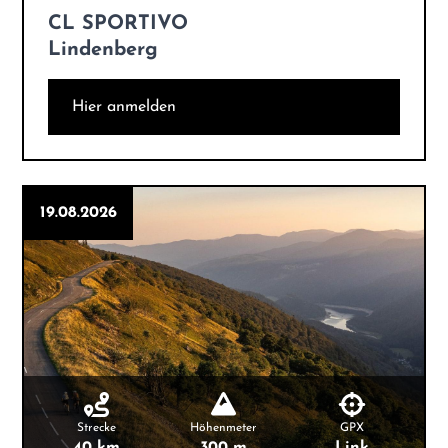
CL SPORTIVO
Lindenberg
Hier anmelden
19.08.2026
Strecke
Höhenmeter
GPX
40 km
300 m
Link