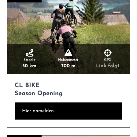
Strecke
Höhenmeter
GPX
30 km
700 m
Link folgt
CL BIKE
Season Opening
Hier anmelden