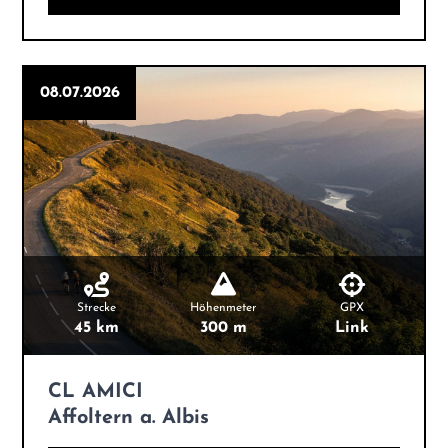
08.07.2026
Strecke
Höhenmeter
GPX
45 km
300 m
Link
CL AMICI
Affoltern a. Albis