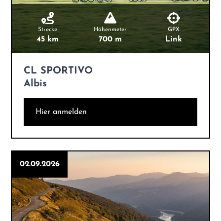
Strecke
Höhenmeter
GPX
45 km
700 m
Link
CL SPORTIVO
Albis
Hier anmelden
02.09.2026