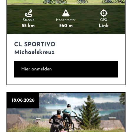
Strecke
Höhenmeter
GPX
55 km
560 m
Link
CL SPORTIVO
Michaelskreuz
Hier anmelden
18.06.2026