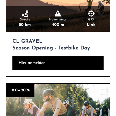
Strecke
Höhenmeter
GPX
50 km
400 m
Link
CL GRAVEL
Season Opening - Testbike Day
Hier anmelden
18.04.2026