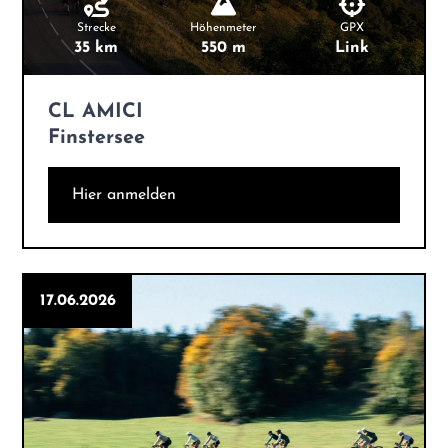
Strecke
Höhenmeter
GPX
35 km
550 m
Link
CL AMICI
Finstersee
Hier anmelden
17.06.2026