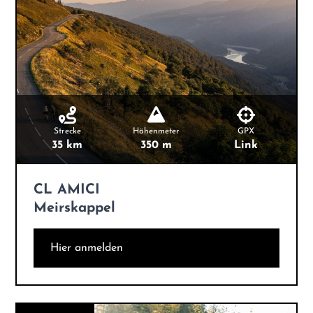
Strecke
Höhenmeter
GPX
35 km
350 m
Link
CL AMICI
Meirskappel
Hier anmelden