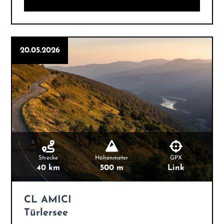
20.05.2026
Strecke
Höhenmeter
GPX
40 km
500 m
Link
CL AMICI
Türlersee