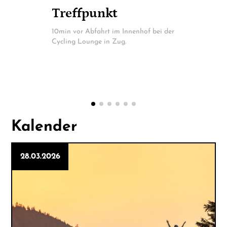
Treffpunkt
CL AMI
10min vor Abfahrt im Innenhof bei der
Gemütliche A
Cycling Lounge in Zug.
Mittwochabend
30 bis 40 km 
Höhenmetern. I
Tempo und en
ohne Leistung
Kalender
28.03.2026