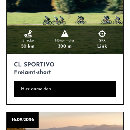
Strecke
Höhenmeter
GPX
50 km
300 m
Link
CL SPORTIVO
Freiamt-short
Hier anmelden
16.09.2026