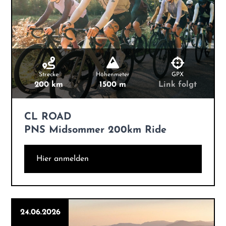
Strecke
Höhenmeter
GPX
200 km
1500 m
Link folgt
CL ROAD
PNS Midsommer 200km Ride
Hier anmelden
24.06.2026