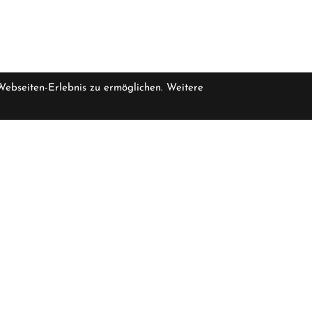
 Webseiten-Erlebnis zu ermöglichen. Weitere
Werkstatt
asse 47
Gubelstrasse 19
geschlossen
Montag
geschlos