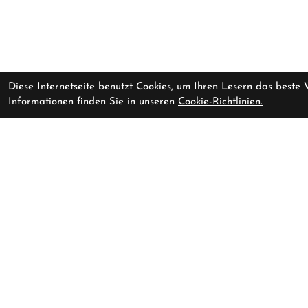
Diese Internetseite benutzt Cookies, um Ihren Lesern das beste
Informationen finden Sie in unseren
Cookie-Richtlinien.
Kontakt
Shop
Baarerstr
Cycling Lounge AG
Baarerstrasse 47
Montag