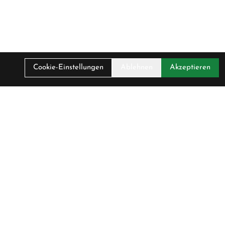
Cookie-Einstellungen
Ablehnen
Akzeptieren
Unser Unternehmen
Über Uns
sen
Kontakt