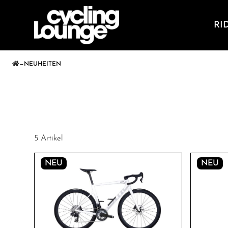
RI
—
NEUHEITEN
5 Artikel
NEU
NEU