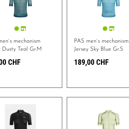
men`s mechanism
PAS men`s mechanism
y Dusty Teal Gr.M
Jersey Sky Blue Gr.S
00 CHF
189,00 CHF