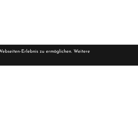
 Webseiten-Erlebnis zu ermöglichen. Weitere
Werkstatt
asse 47
Gubelstrasse 19