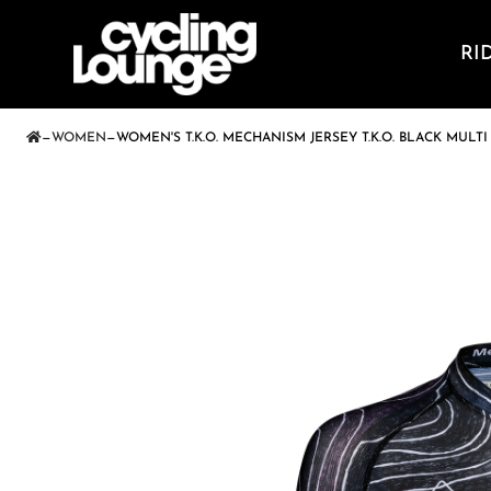
RI
—
WOMEN
—
WOMEN'S T.K.O. MECHANISM JERSEY T.K.O. BLACK MULTI