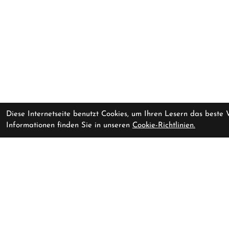
Diese Internetseite benutzt Cookies, um Ihren Lesern das beste
Informationen finden Sie in unseren
Cookie-Richtlinien.
Women's T.K.O. Mechanism
sofort im Lad
Jersey T.K.O. Black Multi M