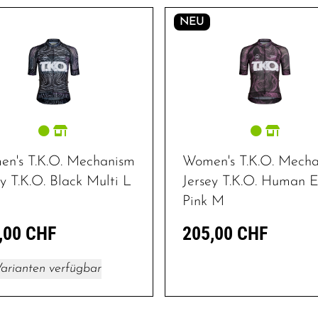
NEU
n's T.K.O. Mechanism
Women's T.K.O. Mech
ey T.K.O. Black Multi L
Jersey T.K.O. Human E
Pink M
,00 CHF
205,00 CHF
arianten verfügbar