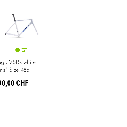
ago V5Rs white
me" Size 485
90,00 CHF