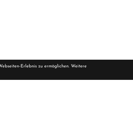
 Webseiten-Erlebnis zu ermöglichen. Weitere
pro 1 inkl. MwSt.
en verfügbar
205,00 CHF