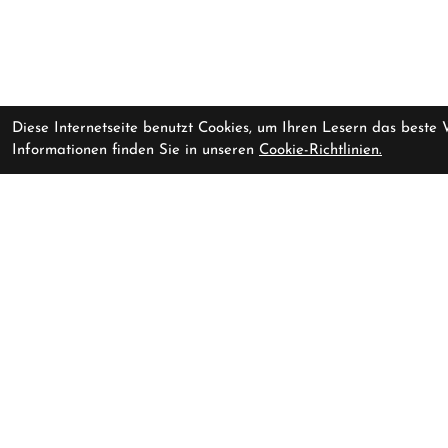
Diese Internetseite benutzt Cookies, um Ihren Lesern das beste
Informationen finden Sie in unseren
Cookie-Richtlinien.
Kontakt
Shop
Baarerstr
Cycling Lounge AG
Baarerstrasse 47
Montag