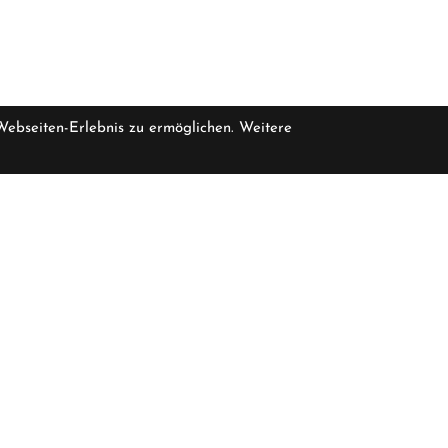
 Webseiten-Erlebnis zu ermöglichen. Weitere
Werkstatt
asse 47
Gubelstrasse 19
geschlossen
Montag
geschlos