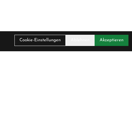
Cookie-Einstellungen
Ablehnen
Akzeptieren
Unser Unternehmen
Über Uns
sen
Kontakt