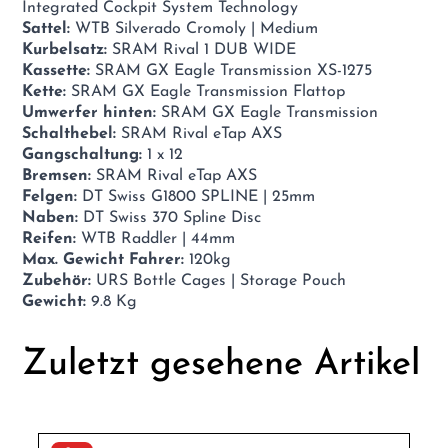
Integrated Cockpit System Technology
Sattel:
WTB Silverado Cromoly | Medium
Kurbelsatz:
SRAM Rival 1 DUB WIDE
Kassette:
SRAM GX Eagle Transmission XS-1275
Kette:
SRAM GX Eagle Transmission Flattop
Umwerfer hinten:
SRAM GX Eagle Transmission
Schalthebel:
SRAM Rival eTap AXS
Gangschaltung:
1 x 12
Bremsen:
SRAM Rival eTap AXS
Felgen:
DT Swiss G1800 SPLINE | 25mm
Naben:
DT Swiss 370 Spline Disc
Reifen:
WTB Raddler | 44mm
Max. Gewicht Fahrer:
120kg
Zubehör:
URS Bottle Cages | Storage Pouch
Gewicht:
9.8 Kg
Zuletzt gesehene Artikel