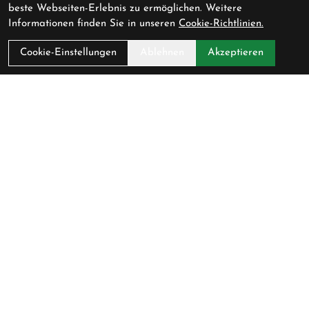
beste Webseiten-Erlebnis zu ermöglichen. Weitere
Informationen finden Sie in unseren
Cookie-Richtlinien.
Cookie-Einstellungen
Ablehnen
Akzeptieren
Kontakt
Cycling Lounge AG
Baarerstrasse 47
6300 Zug
Schweiz
+41 (0) 41 711 45 51