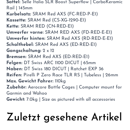
Sattel:
Selle Italia SLR Boost Superflow | CarboKeramic
Rail | 145mm
Kurbelsatz:
SRAM Red AXS (FC-RED-P-E1)
Kassette:
SRAM Red (CS-XG-1290-E1)
Kette:
SRAM RED (CN-RED-E1)
Umwerfer vorne:
SRAM RED AXS (FD-RED-E-E1)
Umwerfer hinten:
SRAM Red AXS (RD-RED-E-E1)
Schalthebel:
SRAM Red AXS (ED-RED-E1)
Gangschaltung:
2 x 12
Bremsen:
SRAM Red AXS (ED-RED-E1)
Felgen:
DT Swiss ARC 1100 DICUT | 65mm
Naben:
DT Swiss 180 DICUT | Ratchet EXP 36
Reifen:
Pirelli P Zero Race TLR RS | Tubeless | 26mm
Max. Gewicht Fahrer:
110kg
Zubehör:
Aerocore Bottle Cages | Computer mount for
Garmin and Wahoo
Gewicht:
7.0kg | Size as pictured with all accessories
Zuletzt gesehene Artikel