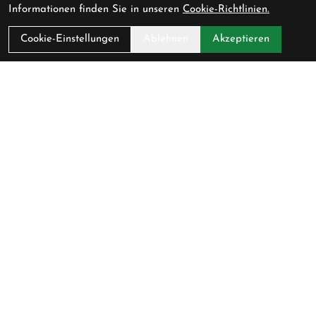
Informationen finden Sie in unseren
Cookie-Richtlinien.
Cookie-Einstellungen
Ablehnen
Akzeptieren
Kontakt
Cycling Lounge AG
Baarerstrasse 47
6300 Zug
Schweiz
+41 (0) 41 711 45 51
info@cycling-lounge.ch