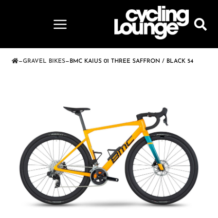
—
GRAVEL BIKES
—
BMC KAIUS 01 THREE SAFFRON / BLACK 54