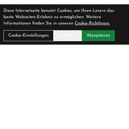
Diese Internetseite benutzt Cookies, um Ihren Lesern das
beste Webseiten-Erlebnis zu ermöglichen. Weitere
Informationen finden Sie in unseren
Cookie-Richtlinien.
Cookie-Einstellungen
Ablehnen
Akzeptieren
Kontakt
Cycling Lounge AG
Baarerstrasse 47
6300 Zug
Schweiz