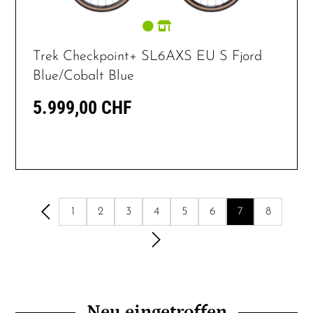
Trek Checkpoint+ SL6AXS EU S Fjord
Blue/Cobalt Blue
5.999,00 CHF
1
2
3
4
5
6
7
8
Neu eingetroffen