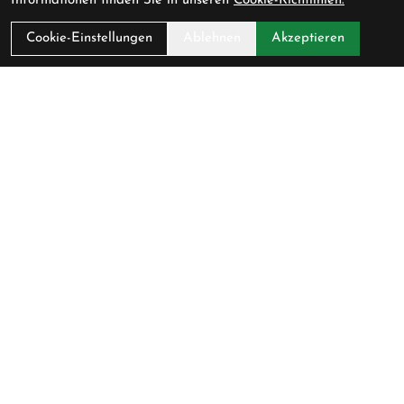
Informationen finden Sie in unseren
Cookie-Richtlinien.
Cookie-Einstellungen
Ablehnen
Akzeptieren
Kontakt
Cycling Lounge AG
Baarerstrasse 47
6300 Zug
Schweiz
+41 (0) 41 711 45 51
info@cycling-lounge.ch